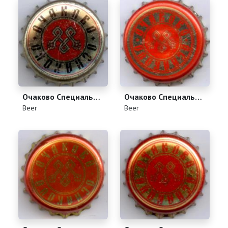
Очаково Специальное
Очаково Специальное
(
)
(
)
Beer
Beer