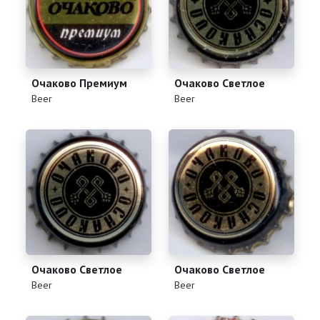
Очаково Премиум
Очаково Светлое
(
)
(
)
Beer
Beer
Очаково Светлое
Очаково Светлое
(
)
(
)
Beer
Beer