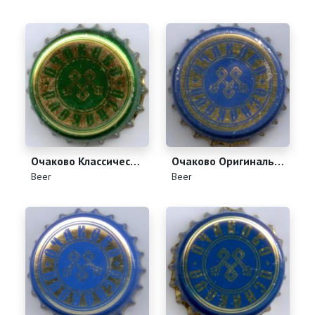
Очаково Классическое
Очаково Оригинальное
(
)
(
)
Beer
Beer