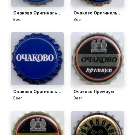
Очаково Оригинальное
Очаково Оригинальное
(
)
(
)
Beer
Beer
Очаково Оригинальное
Очаково Премиум
(
)
(
)
Beer
Beer