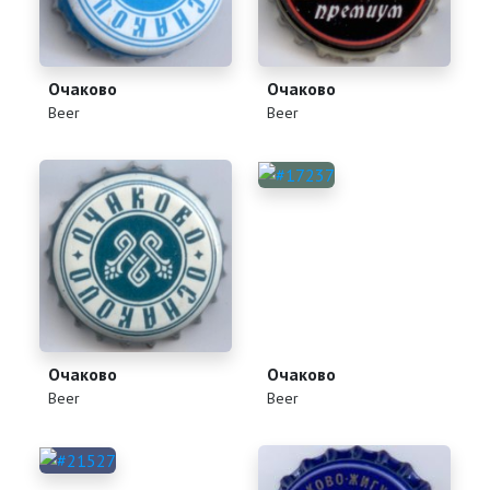
Очаково
Очаково
(
)
(
)
Beer
Beer
Очаково
Очаково
(
)
(
)
Beer
Beer