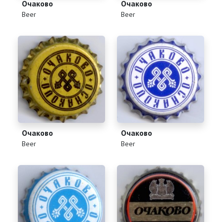
Очаково
Очаково
(
)
(
)
Beer
Beer
Очаково
Очаково
(
)
(
)
Beer
Beer