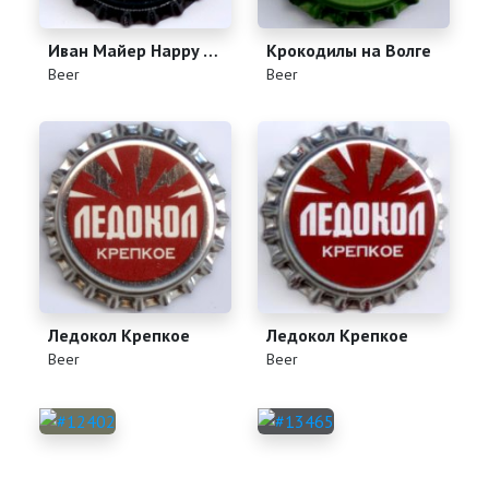
Иван Майер Happy Lager
Крокодилы на Волге
(
)
(
)
Beer
Beer
Ледокол Крепкое
Ледокол Крепкое
(
)
(
)
Beer
Beer