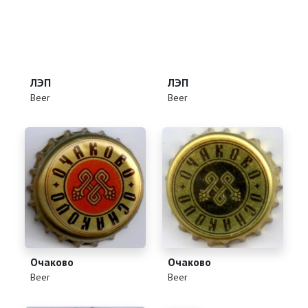
ЛЭП
ЛЭП
(
)
(
)
Beer
Beer
Очаково
Очаково
(
)
(
)
Beer
Beer