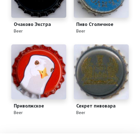
Очаково Экстра
Пиво Столичное
(
)
(
)
Beer
Beer
Приволжское
Секрет пивовара
(
)
(
)
Beer
Beer