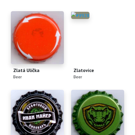
Zlatá Ulička
Zlatovice
(
)
(
)
Beer
Beer