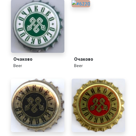
Очаково
Очаково
(
)
(
)
Beer
Beer