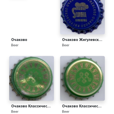
Очаково
Очаково Жигулевское
(
)
(
)
Beer
Beer
Очаково Классическое
Очаково Классическое
(
)
(
)
Beer
Beer