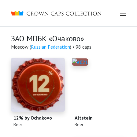
Crown caps collection
ЗАО МПБК «Очаково»
Moscow (
Russian Federation
) • 98 caps
12% by Ochakovo
Altstein
(
)
(
)
Beer
Beer
English
Русский