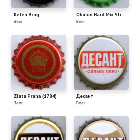
Keten Brug
Obolon Hard Mix Strong Drink
(
)
(
)
Beer
Beer
Zlata Praha (1784)
Десант
(
)
(
)
Beer
Beer