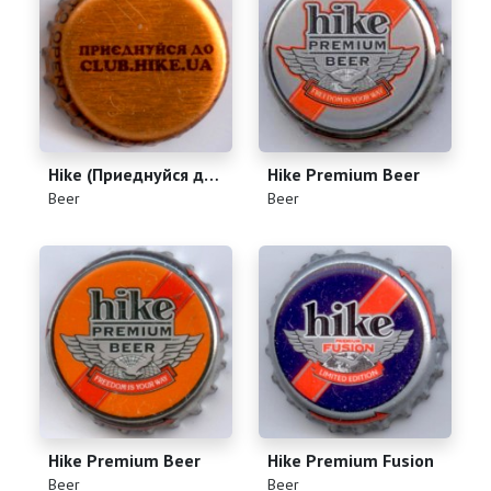
Hike (Приеднуйся до club.hike.ua)
Hike Premium Beer
(
)
(
)
Beer
Beer
Hike Premium Beer
Hike Premium Fusion
(
)
(
)
Beer
Beer