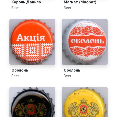
Король Данило
Магнат (Magnat)
(
)
(
)
Beer
Beer
Оболонь
Оболонь
(
)
(
)
Beer
Beer