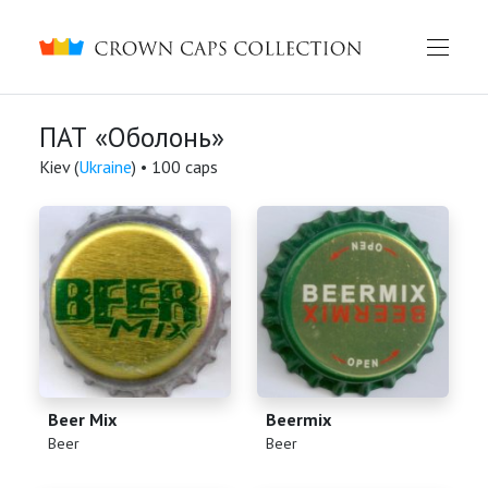
Crown caps collection
ПАТ «Оболонь»
Kiev (
Ukraine
) • 100 caps
Beer Mix
Beermix
(
)
(
)
Beer
Beer
English
Русский